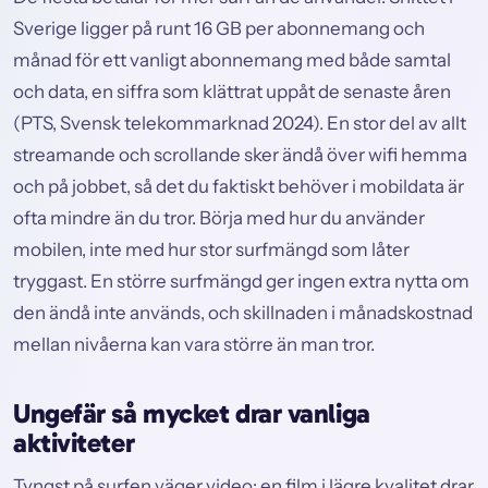
Sverige ligger på runt 16 GB per abonnemang och
månad för ett vanligt abonnemang med både samtal
och data, en siffra som klättrat uppåt de senaste åren
(PTS, Svensk telekommarknad 2024). En stor del av allt
streamande och scrollande sker ändå över wifi hemma
och på jobbet, så det du faktiskt behöver i mobildata är
ofta mindre än du tror. Börja med hur du använder
mobilen, inte med hur stor surfmängd som låter
tryggast. En större surfmängd ger ingen extra nytta om
den ändå inte används, och skillnaden i månadskostnad
mellan nivåerna kan vara större än man tror.
Ungefär så mycket drar vanliga
aktiviteter
Tyngst på surfen väger video: en film i lägre kvalitet drar