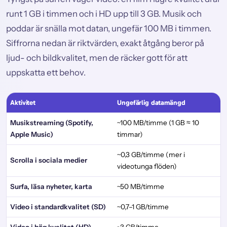
runt 1 GB i timmen och i HD upp till 3 GB. Musik och
poddar är snälla mot datan, ungefär 100 MB i timmen.
Siffrorna nedan är riktvärden, exakt åtgång beror på
ljud- och bildkvalitet, men de räcker gott för att
uppskatta ett behov.
Aktivitet
Ungefärlig datamängd
Musikstreaming (Spotify,
~100 MB/timme (1 GB ≈ 10
Apple Music)
timmar)
~0,3 GB/timme (mer i
Scrolla i sociala medier
videotunga flöden)
Surfa, läsa nyheter, karta
~50 MB/timme
Video i standardkvalitet (SD)
~0,7–1 GB/timme