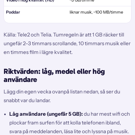
Video i hög kvalitet (HD)
~3 GB/timme
Poddar
liknar musik, ~100 MB/timme
Källa: Tele2 och Telia. Tumregeln är att 1 GB räcker till
ungefär 2–3 timmars scrollande, 10 timmars musik eller
en timmes film i lägre kvalitet.
Riktvärden: låg, medel eller hög
användare
Lägg din egen vecka ovanpå listan nedan, så ser du
snabbt var du landar.
Låg användare (ungefär 5 GB):
du har mest wifi och
plockar fram surfen för att kolla telefonen ibland,
svara på meddelanden, läsa lite och lyssna på musik.