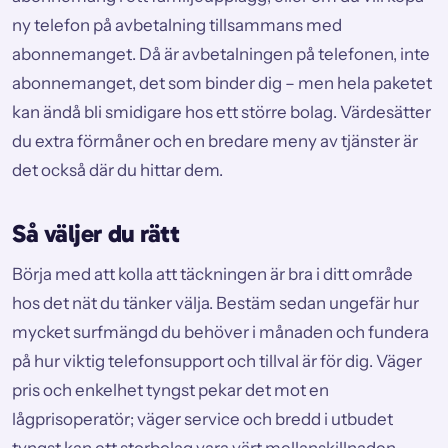
ny telefon på avbetalning tillsammans med
abonnemanget. Då är avbetalningen på telefonen, inte
abonnemanget, det som binder dig – men hela paketet
kan ändå bli smidigare hos ett större bolag. Värdesätter
du extra förmåner och en bredare meny av tjänster är
det också där du hittar dem.
Så väljer du rätt
Börja med att kolla att täckningen är bra i ditt område
hos det nät du tänker välja. Bestäm sedan ungefär hur
mycket surfmängd du behöver i månaden och fundera
på hur viktig telefonsupport och tillval är för dig. Väger
pris och enkelhet tyngst pekar det mot en
lågprisoperatör; väger service och bredd i utbudet
tyngst kan ett storbolag vara värt mellanskillnaden.