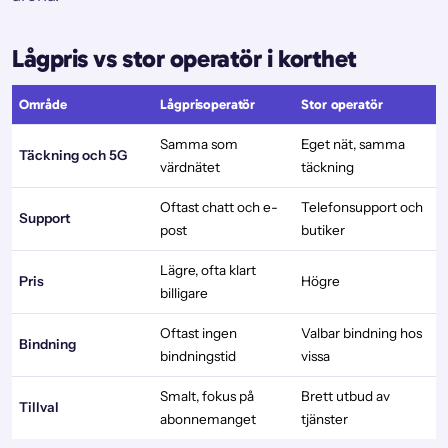
Lågpris vs stor operatör i korthet
Område
Lågprisoperatör
Stor operatör
Samma som
Eget nät, samma
Täckning och 5G
värdnätet
täckning
Oftast chatt och e-
Telefonsupport och
Support
post
butiker
Lägre, ofta klart
Pris
Högre
billigare
Oftast ingen
Valbar bindning hos
Bindning
bindningstid
vissa
Smalt, fokus på
Brett utbud av
Tillval
abonnemanget
tjänster