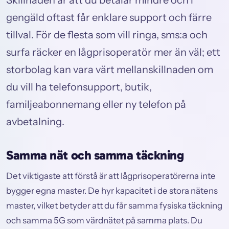
Skillnaden är att du betalar mindre och i
gengäld oftast får enklare support och färre
tillval. För de flesta som vill ringa, sms:a och
surfa räcker en lågprisoperatör mer än väl; ett
storbolag kan vara värt mellanskillnaden om
du vill ha telefonsupport, butik,
familjeabonnemang eller ny telefon på
avbetalning.
Samma nät och samma täckning
Det viktigaste att förstå är att lågprisoperatörerna inte
bygger egna master. De hyr kapacitet i de stora nätens
master, vilket betyder att du får samma fysiska täckning
och samma 5G som värdnätet på samma plats. Du