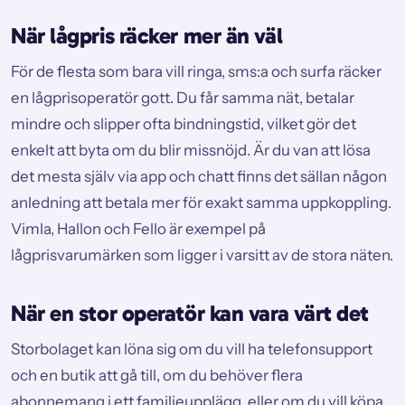
När lågpris räcker mer än väl
För de flesta som bara vill ringa, sms:a och surfa räcker
en lågprisoperatör gott. Du får samma nät, betalar
mindre och slipper ofta bindningstid, vilket gör det
enkelt att byta om du blir missnöjd. Är du van att lösa
det mesta själv via app och chatt finns det sällan någon
anledning att betala mer för exakt samma uppkoppling.
Vimla, Hallon och Fello är exempel på
lågprisvarumärken som ligger i varsitt av de stora näten.
När en stor operatör kan vara värt det
Storbolaget kan löna sig om du vill ha telefonsupport
och en butik att gå till, om du behöver flera
abonnemang i ett familjeupplägg, eller om du vill köpa