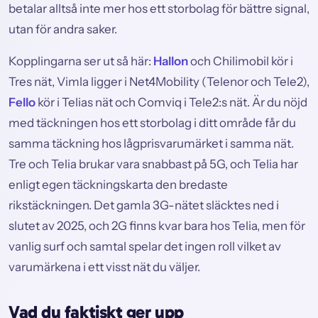
betalar alltså inte mer hos ett storbolag för bättre signal,
utan för andra saker.
Kopplingarna ser ut så här:
Hallon
och Chilimobil kör i
Tres nät, Vimla ligger i Net4Mobility (Telenor och Tele2),
Fello
kör i Telias nät och Comviq i Tele2:s nät. Är du nöjd
med täckningen hos ett storbolag i ditt område får du
samma täckning hos lågprisvarumärket i samma nät.
Tre och Telia brukar vara snabbast på 5G, och Telia har
enligt egen täckningskarta den bredaste
rikstäckningen. Det gamla 3G-nätet släcktes ned i
slutet av 2025, och 2G finns kvar bara hos Telia, men för
vanlig surf och samtal spelar det ingen roll vilket av
varumärkena i ett visst nät du väljer.
Vad du faktiskt ger upp